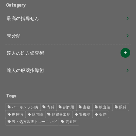
Category
最高の指導せん
未分類
達人の処方鑑査術
達人の服薬指導術
Tags
パーキンソン病
内科
副作用
書籍
検査値
眼科
糖尿病
緑内障
脂質異常症
腎機能
薬歴
裏・処方鑑査トレーニング
高血圧