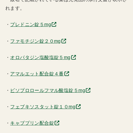
れます。
・
プレドニン錠５mg
・
ファモチジン錠２０mg
・
オロパタジン塩酸塩錠５mg
・
アマルエット配合錠４番
・
ビソプロロールフマル酸塩錠５mg
・
フェブキソスタット錠１０mg
・
キャブプリン配合錠