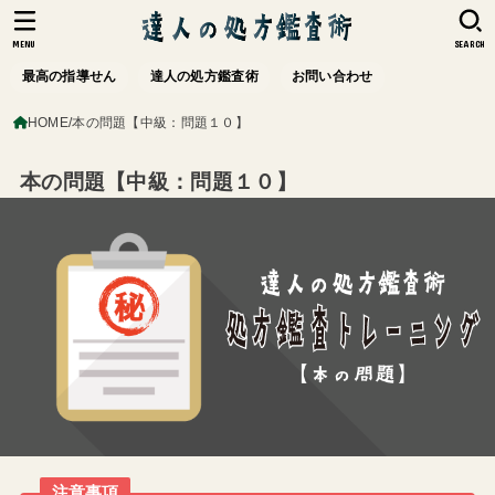
MENU
SEARCH
最高の指導せん
達人の処方鑑査術
お問い合わせ
HOME
本の問題【中級：問題１０】
本の問題【中級：問題１０】
注意事項