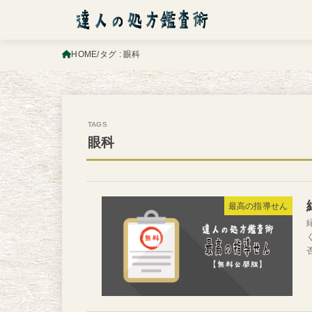
HOME
タグ : 眼科
眼科
最高の指導せん