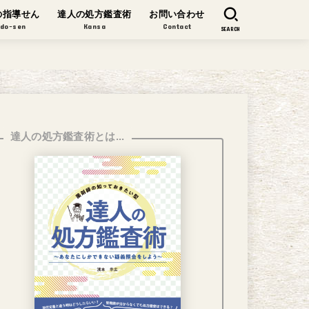
の指導せん
達人の処方鑑査術
お問い合わせ
ido-sen
Kansa
Contact
SEARCH
達人の処方鑑査術とは...