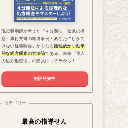
現役薬剤師が考えた『４分類法・盗賊の極
意・添付文書の相違事例・あなたにしかで
きない疑義照会』からなる
論理的かつ効率
的な処方鑑査の方法論
である。書籍「達人
の処方鑑査術」の購入はコチラから！！
好評発売中
カテゴリー
最高の指導せん