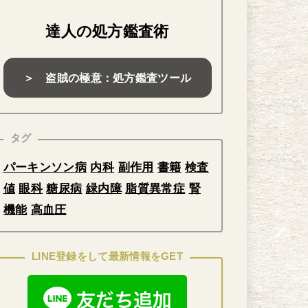
達人の処方鑑査術
＞ 盗賊の極意：処方鑑査ツール
タグ
パーキンソン病
内科
副作用
書籍
検査
値
眼科
糖尿病
緑内障
脂質異常症
腎
機能
高血圧
LINE登録をして最新情報をGET