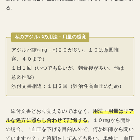
る。
私のアジルバの用法・用量の感覚
アジルバ錠○mg：○(２０が多い、１０は意図推
察、４０まで）
１日１回（いつでも良いが、朝食後が多い。他は
意図推察）
添付文書相違：１日２回（難治性高血圧のため）
添付文書どおり覚えるのではなく、
用法・用量はリア
ルな処方に照らし合わせて記憶する
。１０mgから開始
の場合、「血圧を下げる目的以外で、何か医師から聞い
ていますか？」と質問をしてみても良い。単純に、血圧