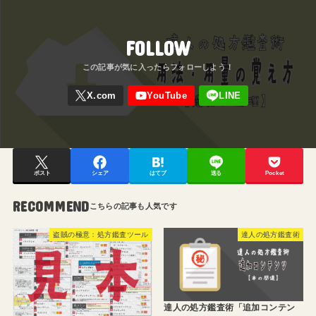
FOLLOW
ポスト
シェア
はてブ
送る
Pocket
RECOMMEND
盗賊の極意：処方鑑査ツール
達人の処方鑑査術
達人の処方鑑査術「追加コンテン