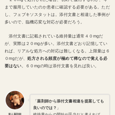
まで服用していたのか患者に確認する必要がある。ただ
し、フェブキソスタットは。添付文書と相違した事例が
多いので、臨機応変な対応が必要だろう。
添付文書に記載されている維持量は通常４０mgだ
が、実際は２０mgが多い。添付文書どおり記憶してい
れば、リアルな処方への対応は難しくなる。上限量は６
０mgだが、
処方される頻度が極めて稀なので覚える必
要はない
。６０mgの時は添付文書を見れば良い。
「
薬剤師から添付文書相違を提案しても
良いのでは？
」
維持量からの開始が妥当だと考えれば、
達人薬剤師