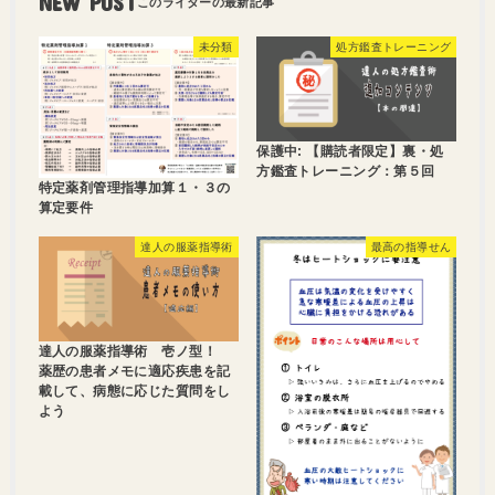
NEW POST
未分類
処方鑑査トレーニング
保護中: 【購読者限定】裏・処
方鑑査トレーニング：第５回
特定薬剤管理指導加算１・３の
算定要件
達人の服薬指導術
最高の指導せん
達人の服薬指導術 壱ノ型！
薬歴の患者メモに適応疾患を記
載して、病態に応じた質問をし
よう