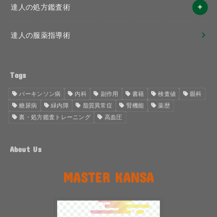
達人の処方鑑査術
達人の服薬指導術
Tags
パーキンソン病
内科
副作用
書籍
検査値
眼科
糖尿病
緑内障
脂質異常症
腎機能
薬歴
裏・処方鑑査トレーニング
高血圧
About Us
MASTER KANSA