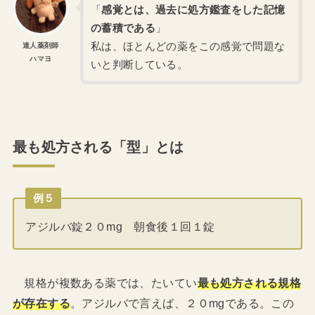
「
感覚とは、過去に処方鑑査をした記憶
の蓄積である
」
私は、ほとんどの薬をこの感覚で問題な
達人薬剤師
ハマヨ
いと判断している。
最も処方される「型」とは
例５
アジルバ錠２０mg 朝食後１回１錠
規格が複数ある薬では、たいてい
最も処方される規格
が存在する
。アジルバで言えば、２０mgである。この