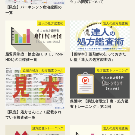
ツ」の閲覧について
【限定】パーキンソン病治療薬の
一覧
達人の処方鑑査術
達人の処方鑑査術
脂質異常症：検査値(ＬＤＬ、non-
【薬学本】薬剤師の知っておきた
HDL)の目標値一覧
い型「達人の処方鑑査術」
盗賊の極意：処方鑑査ツール
処方鑑査トレーニング
保護中: 【購読者限定】裏・処方鑑
査トレーニング：第２回
【限定】処方せんによく記載され
ている検査値一覧
処方鑑査トレーニング
達人の処方鑑査術